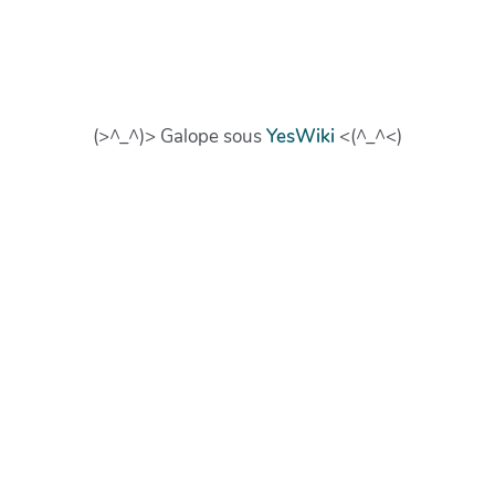
(>^_^)> Galope sous
YesWiki
<(^_^<)